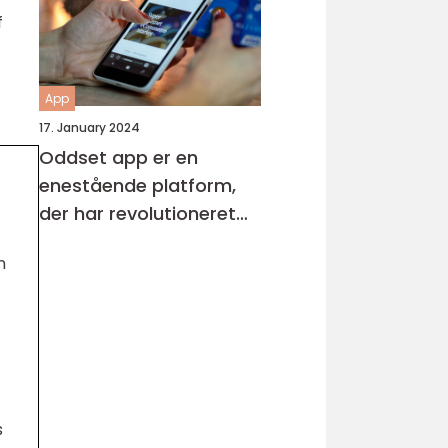
at overvåge og
f
forbedre deres generelle
helbred og velvære
App
17. January 2024
Oddset app er en
enestående platform,
der har revolutioneret
måden, hvorpå
n
sportsfans kan placere
væddemål og følge
med i deres favorithold
s