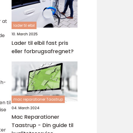
 at
lader til elbil
10. March 2025
de
Lader til elbil fast pris
eller forbrugsafregnet?
ch-
mac reparationer Taastrup
n til
04. March 2024
ise
Mac Reparationer
Taastrup - Din guide til
ter