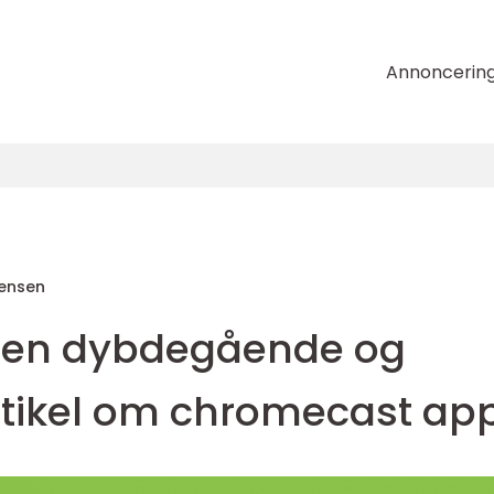
Annoncerin
tensen
r en dybdegående og
tikel om chromecast ap