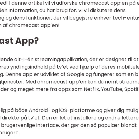
ted! I denne artikel vil vi udforske chromecast app’en på 
n information, du har brug for. Vi vil diskutere dens
ing og dens funktioner, der vil begejstre enhver tech-entus
en af chromecast app’en!
ast App?
e alt-i-én streamingapplikation, der er designet til at
res yndlingsindhold på tv’et ved hjælp af deres mobiltel
g. Denne app er udviklet af Google og fungerer som en b
ngtjenester. Med chromecast app’en kan du nemt stream
illeder og meget mere fra apps som Netflix, YouTube, Spoti
lig på både Android- og iOS-platforme og giver dig muli
 direkte på tv’et. Den er let at installere og endnu lettere
s brugervenlige interface, der gør den så populær blandt
brugere.