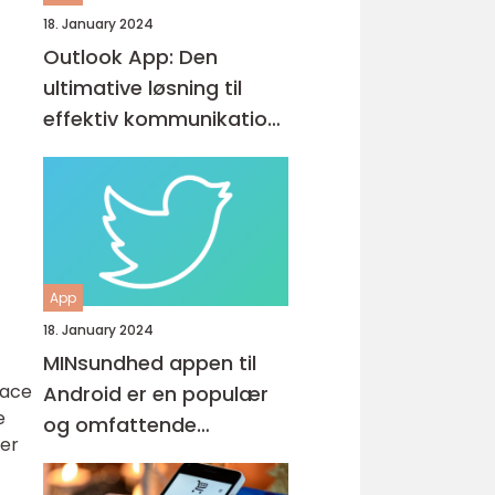
18. January 2024
Outlook App: Den
ultimative løsning til
effektiv kommunikation
og produktivitet
App
18. January 2024
MINsundhed appen til
face
Android er en populær
e
og omfattende
der
sundhedsapp, der giver
brugerne mulighed for