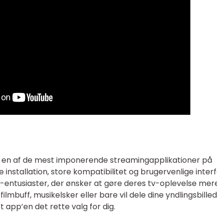
l en af de mest imponerende streamingapplikationer på
nstallation, store kompatibilitet og brugervenlige inter
h-entusiaster, der ønsker at gøre deres tv-oplevelse mer
mbuff, musikelsker eller bare vil dele dine yndlingsbille
app’en det rette valg for dig.