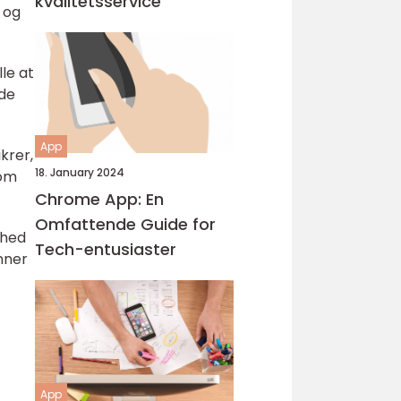
kvalitetsservice
 og
le at
ede
App
krer,
18. January 2024
som
Chrome App: En
Omfattende Guide for
nhed
Tech-entusiaster
enner
App