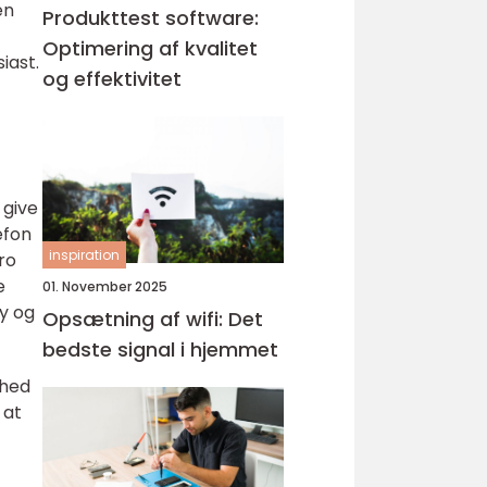
en
Produkttest software:
Optimering af kvalitet
iast.
og effektivitet
 give
efon
inspiration
ro
e
01. November 2025
fy og
Opsætning af wifi: Det
bedste signal i hjemmet
ghed
 at