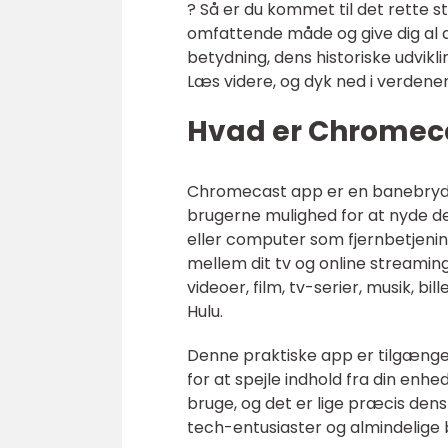
? Så er du kommet til det rette s
omfattende måde og give dig al de
betydning, dens historiske udvikl
Læs videre, og dyk ned i verden
Hvad er Chromec
Chromecast app er en banebrydend
brugerne mulighed for at nyde de
eller computer som fjernbetjenin
mellem dit tv og online streami
videoer, film, tv-serier, musik, b
Hulu.
Denne praktiske app er tilgænge
for at spejle indhold fra din enhed
bruge, og det er lige præcis den
tech-entusiaster og almindelige 