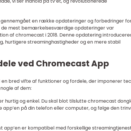
e, vi ser indhold på tv’et, og revolutionerede
 gennemgået en række opdateringer og forbedringer for
af de mest bemærkelsesværdige opdateringer var
tion af chromecast i 2018. Denne opdatering introducere
g, hurtigere streaminghastigheder og en mere stabil
rdele ved Chromecast App
n bred vifte af funktioner og fordele, der imponerer te
å nogle af dem:
 er hurtig og enkel. Du skal blot tilslutte chromecast dongle
 app’en på din telefon eller computer, og følge den trinv
st app’en er kompatibel med forskellige streamingtjenes