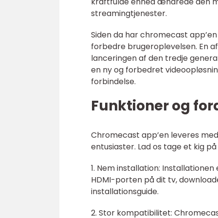
kraftfulde enhed ændrede den måd
streamingtjenester.
Siden da har chromecast app’en
forbedre brugeroplevelsen. En 
lanceringen af den tredje genera
en ny og forbedret videoopløsnin
forbindelse.
Funktioner og fo
Chromecast app’en leveres med e
entusiaster. Lad os tage et kig p
1. Nem installation: Installationen
HDMI-porten på dit tv, downloade
installationsguide.
2. Stor kompatibilitet: Chromeca