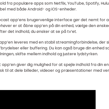
ld fra populære apps som Netflix, YouTube, Spotify, Hulu
ibel med både Android- og iOS-enheder.
ecast app’ens brugervenlige interface gør det nemt for al
behøver er at åbne app’en på din enhed, vælge den ønsk
er det indhold, du ønsker at se på tv’et.
app’en leveres med en stabil streamingforbindelse, der si
afbrydelser eller buffering. Du kan også bruge din enhed 
pilningen, skifte mellem indhold og justere lydstyrken.
t app’en giver dig mulighed for at spejle indhold fra din e
tisk til at dele billeder, videoer og præsentationer med v