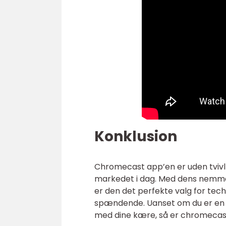
Konklusion
Chromecast app’en er uden tviv
markedet i dag. Med dens nemme i
er den det perfekte valg for tec
spændende. Uanset om du er en fil
med dine kære, så er chromecast 