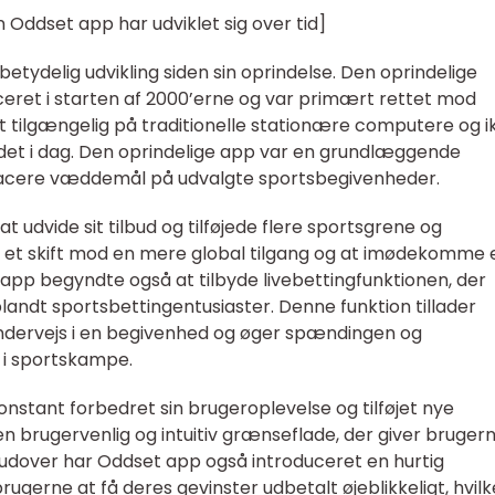
Oddset app har udviklet sig over tid]
ydelig udvikling siden sin oprindelse. Den oprindelige
nceret i starten af 2000’erne og var primært rettet mod
 tilgængelig på traditionelle stationære computere og i
ldet i dag. Den oprindelige app var en grundlæggende
 placere væddemål på udvalgte sportsbegivenheder.
udvide sit tilbud og tilføjede flere sportsgrene og
var et skift mod en mere global tilgang og at imødekomme 
 app begyndte også at tilbyde livebettingfunktionen, der
landt sportsbettingentusiaster. Denne funktion tillader
dervejs i en begivenhed og øger spændingen og
d i sportskampe.
nstant forbedret sin brugeroplevelse og tilføjet nye
en brugervenlig og intuitiv grænseflade, der giver bruger
rudover har Oddset app også introduceret en hurtig
brugerne at få deres gevinster udbetalt øjeblikkeligt, hvilk