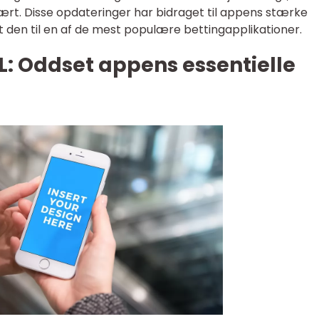
lært. Disse opdateringer har bidraget til appens stærke
t den til en af de mest populære bettingapplikationer.
L: Oddset appens essentielle