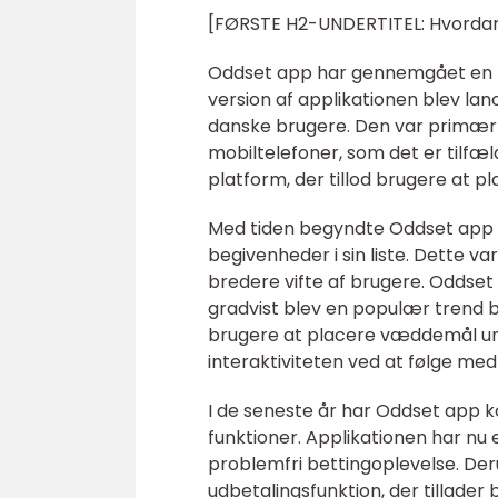
[FØRSTE H2-UNDERTITEL: Hvordan 
Oddset app har gennemgået en bet
version af applikationen blev la
danske brugere. Den var primært
mobiltelefoner, som det er tilfæ
platform, der tillod brugere at
Med tiden begyndte Oddset app at 
begivenheder i sin liste. Dette 
bredere vifte af brugere. Oddset
gradvist blev en populær trend b
brugere at placere væddemål un
interaktiviteten ved at følge me
I de seneste år har Oddset app ko
funktioner. Applikationen har nu 
problemfri bettingoplevelse. De
udbetalingsfunktion, der tillader 