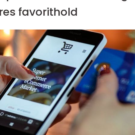
res favorithold