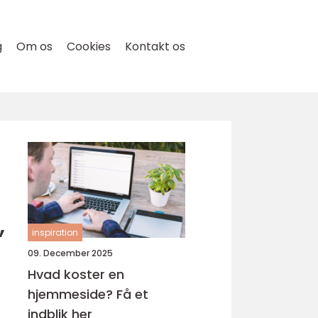
g
Om os
Cookies
Kontakt os
,
inspiration
09. December 2025
Hvad koster en
hjemmeside? Få et
indblik her