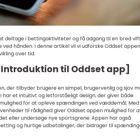
 deltage i bettingaktiviteter og få adgang til en bred vif
 ved hånden. I denne artikel vil vi udforske Oddset appe
ikling over tid.
 Introduktion til Oddset app]
n, der tilbyder brugere en simpel, brugervenlig og sjov 
 har et intuitivt og letforståeligt design, der giver både
e mulighed for at opleve spændingen ved væddemål. Med
ivenheder til rådighed giver Oddset appen mulighed for a
et eller undersøge nye sportsgrene. Appen har også
etting og hurtige udbetalinger, der bidrager til spændin