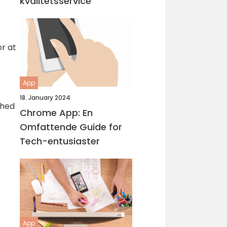
kvalitetsservice
r at
App
18. January 2024
ghed
Chrome App: En
Omfattende Guide for
Tech-entusiaster
App