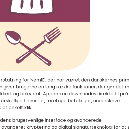
erstatning for NemID, der har været den danskernes pr
en giver brugerne en lang række funktioner, der gør det m
 sikkert og bekvemt. Appen kan downloades direkte til pc’
forskellige tjenester, foretage betalinger, underskrive
t enkelt klik.
 dens brugervenlige interface og avancerede
avanceret kryptering og digital signaturteknologi for at s