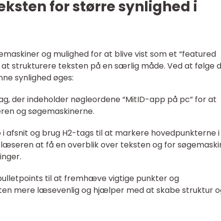
eksten for større synlighed i
øgemaskiner og mulighed for at blive vist som et “featured
t at strukturere teksten på en særlig måde. Ved at følge d
nne synlighed øges:
tag, der indeholder nøgleordene “MitID-app på pc” for at
eren og søgemaskinerne.
p i afsnit og brug H2-tags til at markere hovedpunkterne i
r læseren at få en overblik over teksten og for søgemask
inger.
g bulletpoints til at fremhæve vigtige punkter og
sten mere læsevenlig og hjælper med at skabe struktur o