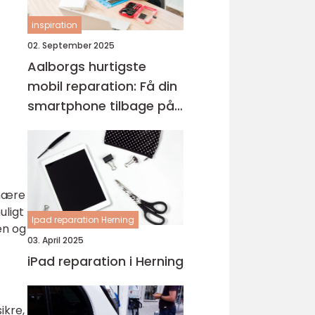
inspiration
02. September 2025
Aalborgs hurtigste
mobil reparation: Få din
smartphone tilbage på
et øjeblik
imære
uligt
Ipad reparation Herning
en og
03. April 2025
iPad reparation i Herning
ikre,