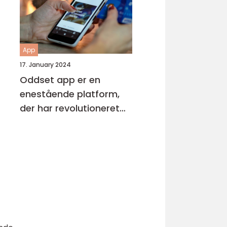
at overvåge og
forbedre deres generelle
helbred og velvære
App
17. January 2024
Oddset app er en
enestående platform,
der har revolutioneret
måden, hvorpå
sportsfans kan placere
væddemål og følge
med i deres favorithold