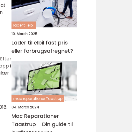
 at
an
lader til elbil
10. March 2025
Lader til elbil fast pris
eller forbrugsafregnet?
r
Efter
app i
ulær
mac reparationer Taastrup
018.
04. March 2024
Mac Reparationer
Taastrup - Din guide til