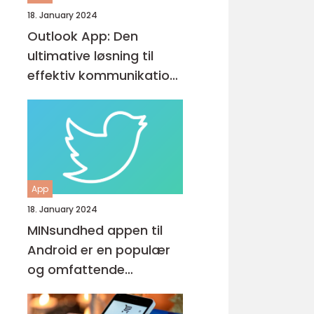
18. January 2024
Outlook App: Den
ultimative løsning til
effektiv kommunikation
og produktivitet
App
18. January 2024
MINsundhed appen til
Android er en populær
og omfattende
sundhedsapp, der giver
brugerne mulighed for