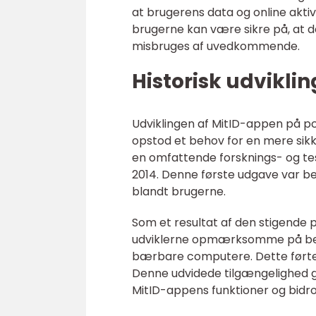
at brugerens data og online akti
brugerne kan være sikre på, at de
misbruges af uvedkommende.
Historisk udvikli
Udviklingen af MitID-appen på pc 
opstod et behov for en mere sikk
en omfattende forsknings- og te
2014. Denne første udgave var b
blandt brugerne.
Som et resultat af den stigende 
udviklerne opmærksomme på behov
bærbare computere. Dette førte ti
Denne udvidede tilgængelighed gj
MitID-appens funktioner og bidro