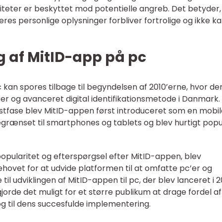
viteter er beskyttet mod potentielle angreb. Det betyder,
res personlige oplysninger forbliver fortrolige og ikke k
ng af MitID-app på pc
kan spores tilbage til begyndelsen af 2010’erne, hvor de
er og avanceret digital identifikationsmetode i Danmark. 
stfase blev MitID-appen først introduceret som en mobil
egrænset til smartphones og tablets og blev hurtigt pop
popularitet og efterspørgsel efter MitID-appen, blev
et for at udvide platformen til at omfatte pc’er og
l udviklingen af MitID-appen til pc, der blev lanceret i 2
orde det muligt for et større publikum at drage fordel af
g til dens succesfulde implementering.