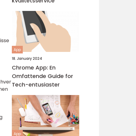
kvalitetsservice
isse
App
18. January 2024
Chrome App: En
Omfattende Guide for
 hver
Tech-entusiaster
inen
g
App