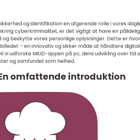
 sikkerhed og identifikation en afgørende rolle i vores dagl
ring cyberkriminalitet, er det vigtigt at have en pålidelig
å og beskytte vores personlige oplysninger. Dette er hvo
illedet – en innovativ og sikker måde at håndtere digita
vil vi udforske MitID-appen på pc, dens udvikling over tid 
ster og samfundet som helhed.
 En omfattende introduktion