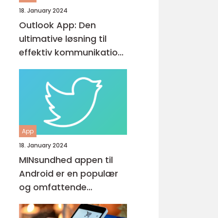
18. January 2024
Outlook App: Den
ultimative løsning til
effektiv kommunikation
og produktivitet
App
18. January 2024
MINsundhed appen til
Android er en populær
og omfattende
sundhedsapp, der giver
brugerne mulighed for