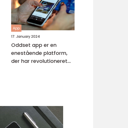
at overvåge og
forbedre deres generelle
helbred og velvære
App
17. January 2024
Oddset app er en
enestående platform,
der har revolutioneret
måden, hvorpå
sportsfans kan placere
væddemål og følge
med i deres favorithold